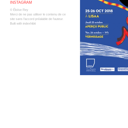
INSTAGRAM
© Éloïse Rey
Merci de ne pas utiliser le contenu de ce
site sans l'accord préalable de l'auteur.
Built with indexhibit